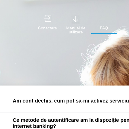
Conectare
Manual de
FAQ
utilizare
Am cont dechis, cum pot sa-mi activez serviciu
Ce metode de autentificare am la dispoziție pen
internet banking?