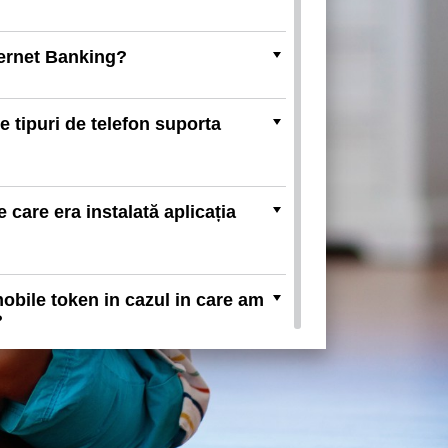
ternet Banking?
 tipuri de telefon suporta
 care era instalată aplicația
mobile token in cazul in care am
?
licatiei mobile token?